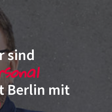
r sind
sonal
t Berlin mit
eit
|